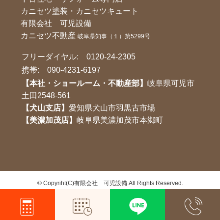
カニセツ塗装・カニセツキュート
有限会社 可児設備
カニセツ不動産
岐阜県知事（１）第5299号
フリーダイヤル:
0120-24-2305
携帯:
090-4231-6197
【本社・ショールーム・不動産部】
岐阜県可児市
土田2548-561
【犬山支店】
愛知県犬山市羽黒古市場
【美濃加茂店】
岐阜県美濃加茂市本鄉町
©
Copyriht(C)有限会社 可児設備.All Rights Reserved.