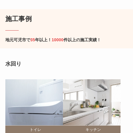
施工事例
地元可児市で
35
年以上！
10000
件以上の施工実績！
水回り
トイレ
キッチン