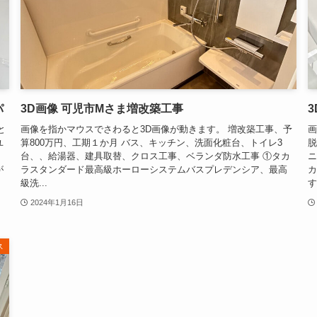
パ
3D画像 可児市Mさま増改築工事
と
画像を指かマウスでさわると3D画像が動きます。 増改築工事、予
画
ユ
算800万円、工期１か月 バス、キッチン、洗面化粧台、トイレ3
脱
、
台、、給湯器、建具取替、クロス工事、ベランダ防水工事 ①タカ
ニ
が
ラスタンダード最高級ホーローシステムバスプレデンシア、最高
カ
級洗...
す.
2024年1月16日
ス