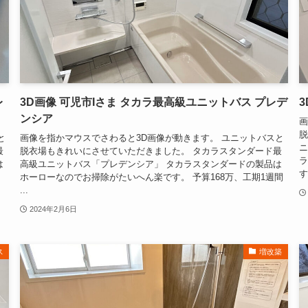
レ
3D画像 可児市Iさま タカラ最高級ユニットバス プレデ
ンシア
画
脱
と
画像を指かマウスでさわると3D画像が動きます。 ユニットバスと
ニ
最
脱衣場もきれいにさせていただきました。 タカラスタンダード最
ラ
は
高級ユニットバス「プレデンシア」 タカラスタンダードの製品は
す
ホーローなのでお掃除がたいへん楽です。 予算168万、工期1週間
...
2024年2月6日
ス
増改築