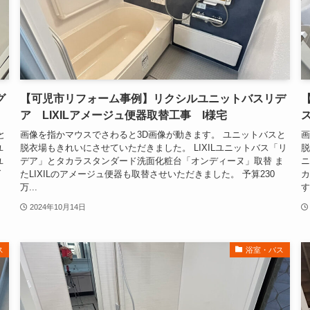
グ
【可児市リフォーム事例】リクシルユニットバスリデ
ア LIXILアメージュ便器取替工事 I様宅
と
画像を指かマウスでさわると3D画像が動きます。 ユニットバスと
画
ユ
脱衣場もきれいにさせていただきました。 LIXILユニットバス「リ
脱
ユ
デア」とタカラスタンダード洗面化粧台「オンディーヌ」取替 ま
ニ
ダ
たLIXILのアメージュ便器も取替させいただきました。 予算230
カ
万...
す.
2024年10月14日
ス
浴室・バス