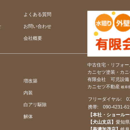
よくある質問
せ
お問い合わせ
会社概要
中古住宅・リフォー
カニセツ塗装・カニ
有限会社 可児設備
増改築
カニセツ不動産
岐阜
内装
フリーダイヤル:
0
白アリ駆除
携帯:
090-4231-61
【本社・ショールー
解体
【犬山支店】
愛知県
【美濃加茂店】
岐阜