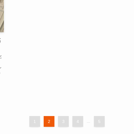
高
と
た
ン
で
1
2
3
4
...
5