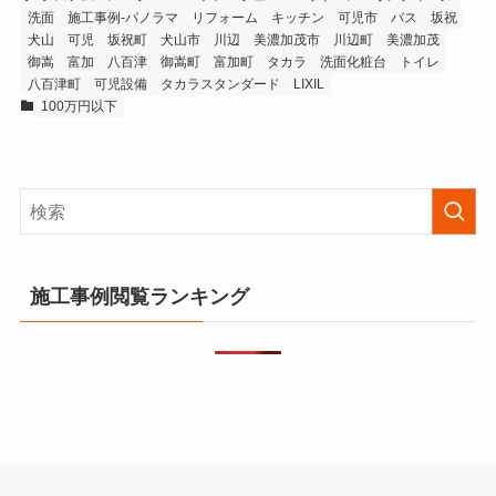
洗面
施工事例-パノラマ
リフォーム
キッチン
可児市
バス
坂祝
犬山
可児
坂祝町
犬山市
川辺
美濃加茂市
川辺町
美濃加茂
御嵩
富加
八百津
御嵩町
富加町
タカラ
洗面化粧台
トイレ
八百津町
可児設備
タカラスタンダード
LIXIL
100万円以下
施工事例閲覧ランキング