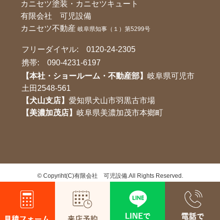
カニセツ塗装・カニセツキュート
有限会社 可児設備
カニセツ不動産
岐阜県知事（１）第5299号
フリーダイヤル:
0120-24-2305
携帯:
090-4231-6197
【本社・ショールーム・不動産部】
岐阜県可児市
土田2548-561
【犬山支店】
愛知県犬山市羽黒古市場
【美濃加茂店】
岐阜県美濃加茂市本鄉町
©
Copyriht(C)有限会社 可児設備.All Rights Reserved.