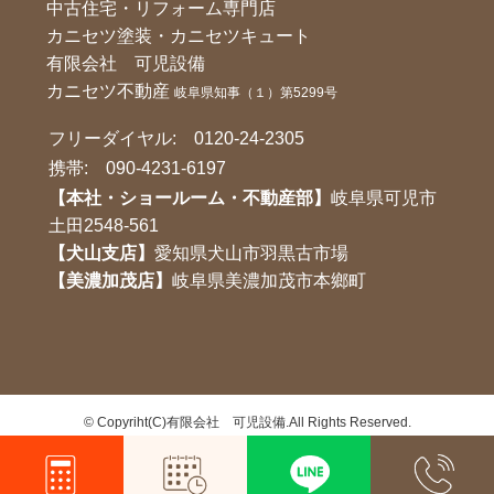
中古住宅・リフォーム専門店
カニセツ塗装・カニセツキュート
有限会社 可児設備
カニセツ不動産
岐阜県知事（１）第5299号
フリーダイヤル:
0120-24-2305
携帯:
090-4231-6197
【本社・ショールーム・不動産部】
岐阜県可児市
土田2548-561
【犬山支店】
愛知県犬山市羽黒古市場
【美濃加茂店】
岐阜県美濃加茂市本鄉町
©
Copyriht(C)有限会社 可児設備.All Rights Reserved.