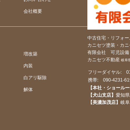
会社概要
中古住宅・リフォー
カニセツ塗装・カニ
有限会社 可児設備
増改築
カニセツ不動産
岐阜
内装
フリーダイヤル:
0
白アリ駆除
携帯:
090-4231-61
【本社・ショールー
解体
【犬山支店】
愛知県
【美濃加茂店】
岐阜