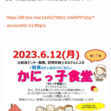
https://liff.line.me/1645278921-kWRPP32q/?
accountId=314ftqns