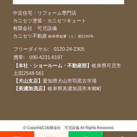
中古住宅・リフォーム専門店
カニセツ塗装・カニセツキュート
有限会社 可児設備
カニセツ不動産
岐阜県知事（１）第5299号
フリーダイヤル:
0120-24-2305
携帯:
090-4231-6197
【本社・ショールーム・不動産部】
岐阜県可児市
土田2548-561
【犬山支店】
愛知県犬山市羽黒古市場
【美濃加茂店】
岐阜県美濃加茂市本鄉町
©
Copyriht(C)有限会社 可児設備.All Rights Reserved.