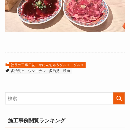
社長の工事日誌
かにんちゅうグルメ
グルメ
多治見市
ウシニナル
多治見
焼肉
施工事例閲覧ランキング