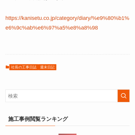
https://kanisetu.co.jp/category/diary/%e9%80%b1%
e6%9c%ab%e6%97%a5%e8%a8%98
社長の工事日誌
週末日記
施工事例閲覧ランキング