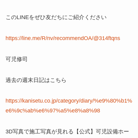
このLINEをぜひ友だちにご紹介ください
https://line.me/R/nv/recommendOA/@314ftqns
可児修司
過去の週末日記はこちら
https://kanisetu.co.jp/category/diary/%e9%80%b1%
e6%9c%ab%e6%97%a5%e8%a8%98
3D写真で施工写真が見れる【公式】可児設備ホー