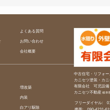
よくある質問
せ
お問い合わせ
会社概要
中古住宅・リフォー
カニセツ塗装・カニ
有限会社 可児設備
増改築
カニセツ不動産
岐阜
内装
フリーダイヤル:
0
白アリ駆除
携帯:
090-4231-61