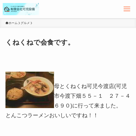
ホーム
グルメ
くねくねで会食です。
母とくねくね可児今渡店(可児
市今渡下畑５５－１ ２７－４
６９０)に行って来ました。
とんこつラーメンおいしいですね！！