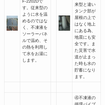
F-2202Dで
来型と違い
す。従来型の
タンク部が
ように水を温
屋根の上で
めるのではな
はなく地上
く、不凍液を
にある為、
ソーラーパネ
地震にも安
ルで温め、そ
全です。ま
の熱を利用し
た災害で水
て水をお湯に
道が止まっ
します。
た時も水の
貯蓄になり
ます。
④不凍液の
循環パイプ