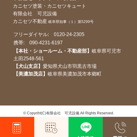
カニセツ塗装・カニセツキュート
有限会社 可児設備
カニセツ不動産
岐阜県知事（１）第5299号
フリーダイヤル:
0120-24-2305
携帯:
090-4231-6197
【本社・ショールーム・不動産部】
岐阜県可児市
土田2548-561
【犬山支店】
愛知県犬山市羽黒古市場
【美濃加茂店】
岐阜県美濃加茂市本鄉町
©
Copyriht(C)有限会社 可児設備.All Rights Reserved.