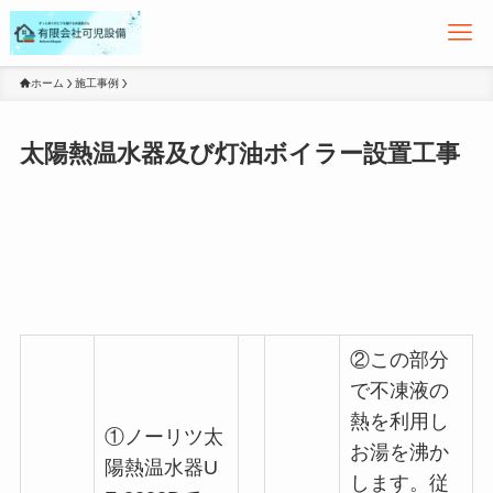
ホーム
施工事例
太陽熱温水器及び灯油ボイラー設置工事
②この部分
で不凍液の
熱を利用し
①ノーリツ太
お湯を沸か
陽熱温水器U
します。従