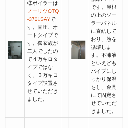
③ボイラーは
です。屋根
ノーリツOTQ
の上のソー
-3701SAY
で
ラーパネル
す。直圧、オ
に直結して
ートタイプで
おり、熱を
す。御家族が
循環しま
二人でしたの
す。不凍液
で４万キロタ
といえども
イプではな
パイプにし
く、３万キロ
っかり保温
タイプ設置さ
をし、金具
せていただき
にて固定さ
ました。
せていただ
きました。