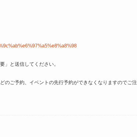
%b1%e6%9c%ab%e6%97%a5%e8%a8%98
要」と送信してください。
どのご予約、イベントの先行予約ができなくなりますのでご注