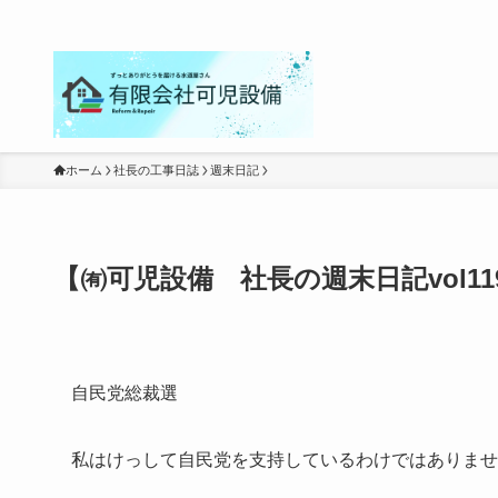
ホーム
社長の工事日誌
週末日記
【㈲可児設備 社長の週末日記vol1
自民党総裁選
私はけっして自民党を支持しているわけではありませ