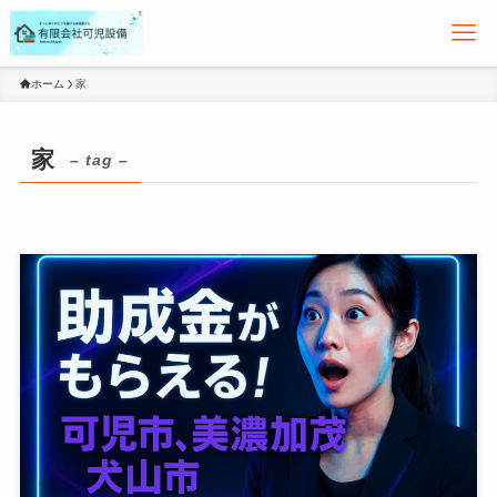
ホーム
家
家
– tag –