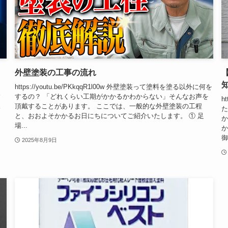
外壁塗装の工事の流れ
https://youtu.be/PKkqqR1l00w 外壁塗装って塗料を塗る以外に何を
建
するの？ 「どれくらい工期がかかるかわからない」そんなお声を
h
水
頂戴することがあります。 ここでは、一般的な外壁塗装の工程
た
と、おおよそかかるお日にちについてご紹介いたします。 ① 足
か
場...
か
御
2025年8月9日