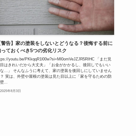
【警告】家の塗装をしないとどうなる？後悔する前に
知っておくべき5つの劣化リスク
ttps://youtu.be/PKkqqR1l00w?si=Ml0omVeJZJR5RIHC 「まだ見
目はきれいだから大丈夫」「お金がかかるし、後回しでもいい
な…」 そんなふうに考えて、家の塗装を後回しにしていません
？ 実は、外壁や屋根の塗装は見た目以上に「家を守るための防
壁...
2025年8月3日