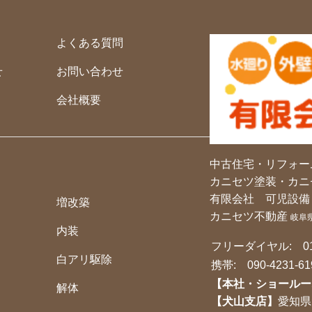
よくある質問
せ
お問い合わせ
会社概要
中古住宅・リフォー
カニセツ塗装・カニ
有限会社 可児設備
増改築
カニセツ不動産
岐阜
内装
フリーダイヤル:
0
白アリ駆除
携帯:
090-4231-61
【本社・ショールー
解体
【犬山支店】
愛知県