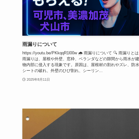
雨漏りについて
https://youtu.be/PKkqqR1l00w 🌧️ 雨漏りについて 🔍 雨漏りとは
雨漏りは、屋根や外壁、窓枠、ベランダなどの隙間から雨水が
物内部に侵入する現象です。原因は、屋根材の割れやズレ、防
シートの破れ、外壁のひび割れ、シーリン...
2025年8月11日